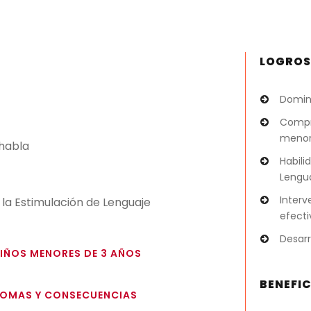
LOGRO
Domini
Compre
menor
 habla
Habili
Lengu
Interv
la Estimulación de Lenguaje
efecti
Desarr
NIÑOS MENORES DE 3 AÑOS
BENEFI
TOMAS Y CONSECUENCIAS