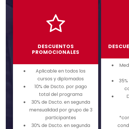
DESCUENTOS
DESCUE
PROMOCIONALES
Med
Aplicable en todos los
cursos y diplomados
35% 
10% de Dscto. por pago
co
total del programa
D
30% de Dscto. en segunda
mensualidad por grupo de 3
participantes
*con
30% de Dscto. en segunda
cond