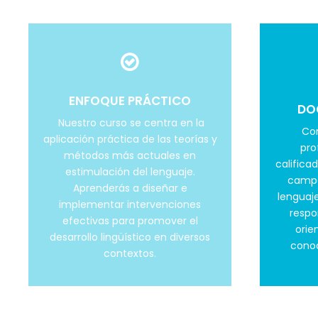
ENFOQUE PRÁCTICO
DO
Nuestro curso se centra en la
Con
aplicación práctica de las teorías y
pro
métodos más actuales en
califica
estimulación del lenguaje.
campo
Aprenderás a diseñar e
lenguaje
implementar intervenciones
respo
efectivas para promover el
orie
desarrollo lingüístico en diversos
conoc
contextos.